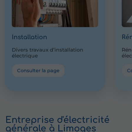
Installation
Ré
Divers travaux d’installation
Réno
électrique
éle
Consulter la page
C
Entreprise d'électricité
générale à Limoges