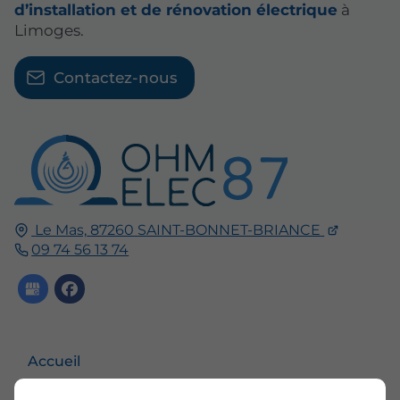
d’installation et de rénovation électrique
à
Limoges.
Contactez-nous
Le Mas,
87260
SAINT-BONNET-BRIANCE
09 74 56 13 74
Accueil
Contactez-nous